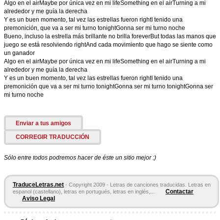
Algo en el airMaybe por única vez en mi lifeSomething en el airTurning a mi
alrededor y me guía la derecha
Y es un buen momento, tal vez las estrellas fueron rightI tenido una
premonición, que va a ser mi turno tonightGonna ser mi turno noche
Bueno, incluso la estrella más brillante no brilla foreverBut todas las manos que
juego se está resolviendo rightAnd cada movimiento que hago se siente como
un ganador
Algo en el airMaybe por única vez en mi lifeSomething en el airTurning a mi
alrededor y me guía la derecha
Y es un buen momento, tal vez las estrellas fueron rightI tenido una
premonición que va a ser mi turno tonightGonna ser mi turno tonightGonna ser
mi turno noche
Enviar a tus amigos
CORREGIR TRADUCCIÓN
Sólo entre todos podremos hacer de éste un sitio mejor :)
TraduceLetras.net
- Copyright 2009 - Letras de canciones traducidas. Letras en
Contactar
espanol (castellano), letras en portugués, letras en inglés,...
Aviso Legal