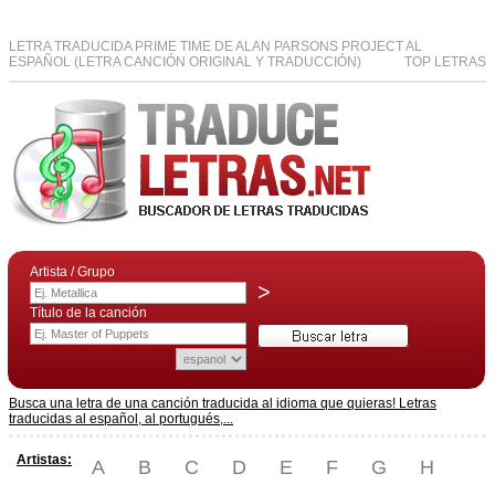
LETRA TRADUCIDA PRIME TIME DE ALAN PARSONS PROJECT AL
ESPAÑOL (LETRA CANCIÓN ORIGINAL Y TRADUCCIÓN)
TOP LETRAS
Artista / Grupo
>
Título de la canción
Busca una letra de una canción traducida al idioma que quieras! Letras
traducidas al español, al portugués,...
Artistas:
A
B
C
D
E
F
G
H