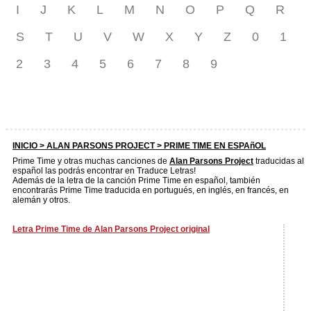
I
J
K
L
M
N
O
P
Q
R
S
T
U
V
W
X
Y
Z
0
1
2
3
4
5
6
7
8
9
INICIO >
ALAN PARSONS PROJECT
> PRIME TIME EN ESPAñOL
Prime Time y otras muchas canciones de
Alan Parsons Project
traducidas al
español las podrás encontrar en Traduce Letras!
Además de la letra de la canción Prime Time en español, también
encontrarás Prime Time traducida en portugués, en inglés, en francés, en
alemán y otros.
Letra Prime Time de Alan Parsons Project original