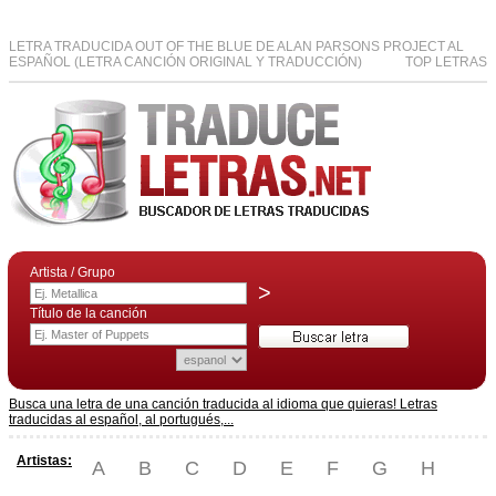
LETRA TRADUCIDA OUT OF THE BLUE DE ALAN PARSONS PROJECT AL
ESPAÑOL (LETRA CANCIÓN ORIGINAL Y TRADUCCIÓN)
TOP LETRAS
Artista / Grupo
>
Título de la canción
Busca una letra de una canción traducida al idioma que quieras! Letras
traducidas al español, al portugués,...
Artistas:
A
B
C
D
E
F
G
H