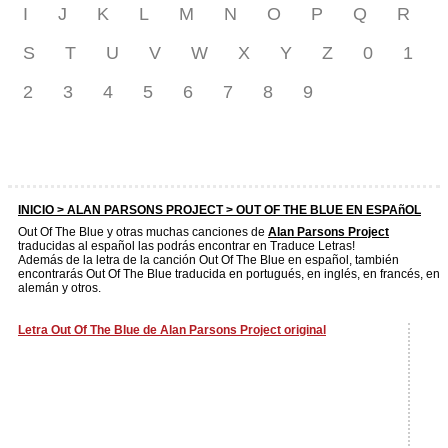
I
J
K
L
M
N
O
P
Q
R
S
T
U
V
W
X
Y
Z
0
1
2
3
4
5
6
7
8
9
INICIO >
ALAN PARSONS PROJECT
> OUT OF THE BLUE EN ESPAñOL
Out Of The Blue y otras muchas canciones de
Alan Parsons Project
traducidas al español las podrás encontrar en Traduce Letras!
Además de la letra de la canción Out Of The Blue en español, también
encontrarás Out Of The Blue traducida en portugués, en inglés, en francés, en
alemán y otros.
Letra Out Of The Blue de Alan Parsons Project original