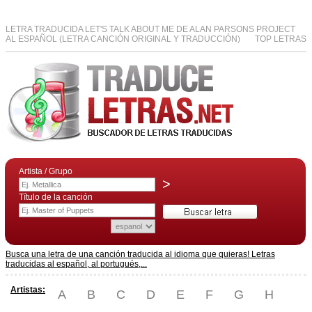
LETRA TRADUCIDA LET'S TALK ABOUT ME DE ALAN PARSONS PROJECT
AL ESPAÑOL (LETRA CANCIÓN ORIGINAL Y TRADUCCIÓN)
TOP LETRAS
Artista / Grupo
>
Título de la canción
Busca una letra de una canción traducida al idioma que quieras! Letras
traducidas al español, al portugués,...
Artistas:
A
B
C
D
E
F
G
H