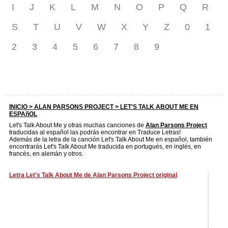
I
J
K
L
M
N
O
P
Q
R
S
T
U
V
W
X
Y
Z
0
1
2
3
4
5
6
7
8
9
INICIO >
ALAN PARSONS PROJECT
> LET'S TALK ABOUT ME EN
ESPAñOL
Let's Talk About Me y otras muchas canciones de
Alan Parsons Project
traducidas al español las podrás encontrar en Traduce Letras!
Además de la letra de la canción Let's Talk About Me en español, también
encontrarás Let's Talk About Me traducida en portugués, en inglés, en
francés, en alemán y otros.
Letra Let's Talk About Me de Alan Parsons Project original