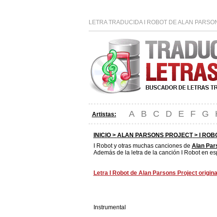
LETRA TRADUCIDA I ROBOT DE ALAN PARSO
A
B
C
D
E
F
G
Artistas:
INICIO >
ALAN PARSONS PROJECT
> I ROB
I Robot y otras muchas canciones de
Alan Par
Además de la letra de la canción I Robot en es
Letra I Robot de Alan Parsons Project origina
Instrumental