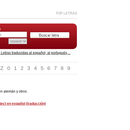
TOP LETRAS
n
etras traducidas al español, al portugués,...
Z
0
1
2
3
4
5
6
7
8
9
en alemán y otros.
ject en español (traducción)