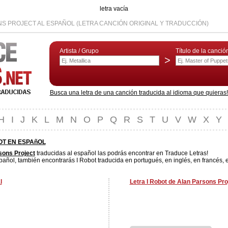
letra vacía
NS PROJECT AL ESPAÑOL (LETRA CANCIÓN ORIGINAL Y TRADUCCIÓN)
Artista / Grupo
Título de la canció
>
Busca una letra de una canción traducida al idioma que quieras! L
H
I
J
K
L
M
N
O
P
Q
R
S
T
U
V
W
X
Y
OT EN ESPAñOL
sons Project
traducidas al español las podrás encontrar en Traduce Letras!
pañol, también encontrarás I Robot traducida en portugués, en inglés, en francés, 
l
Letra I Robot de Alan Parsons Pro