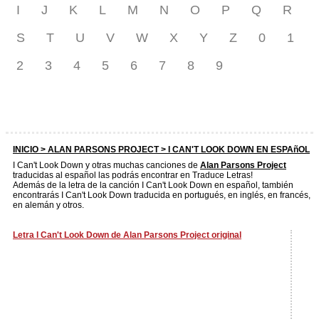
I
J
K
L
M
N
O
P
Q
R
S
T
U
V
W
X
Y
Z
0
1
2
3
4
5
6
7
8
9
INICIO >
ALAN PARSONS PROJECT
> I CAN'T LOOK DOWN EN ESPAñOL
I Can't Look Down y otras muchas canciones de
Alan Parsons Project
traducidas al español las podrás encontrar en Traduce Letras!
Además de la letra de la canción I Can't Look Down en español, también
encontrarás I Can't Look Down traducida en portugués, en inglés, en francés,
en alemán y otros.
Letra I Can't Look Down de Alan Parsons Project original