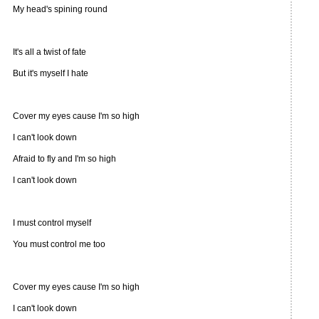
My head's spining round
It's all a twist of fate
But it's myself I hate
Cover my eyes cause I'm so high
I can't look down
Afraid to fly and I'm so high
I can't look down
I must control myself
You must control me too
Cover my eyes cause I'm so high
I can't look down