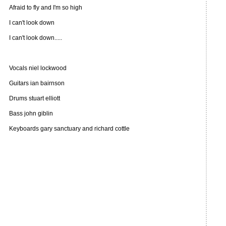
Afraid to fly and I'm so high
I can't look down
I can't look down.....
Vocals niel lockwood
Guitars ian bairnson
Drums stuart elliott
Bass john giblin
Keyboards gary sanctuary and richard cottle