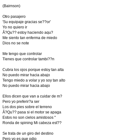
(Bairnson)
Otro pasajero
'Su equipaje gracias se??or'
Yo no quiero ir
Â?Qu?? estoy haciendo aqu?­
Me siento tan enferma de miedo
Dios no se note
Me tengo que controlar
Tienes que controlar tambi??n
Cubra los ojos porque estoy tan alta
No puedo mirar hacia abajo
Tengo miedo a volar y yo soy tan alto
No puedo mirar hacia abajo
Ellos dicen que van a cuidar de m?­
Pero yo preferir?­a ser
Los dos pies sobre el terreno
Â?Qu?? pasa si el motor se apaga
Estos no son cielos amistosos "
Ronda de spining Mi cabeza est??
Se trata de un giro del destino
Pero yo es que odio