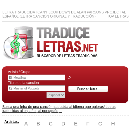
LETRA TRADUCIDA I CAN'T LOOK DOWN DE ALAN PARSONS PROJECT AL
ESPAÑOL (LETRA CANCIÓN ORIGINAL Y TRADUCCIÓN)
TOP LETRAS
Artista / Grupo
>
Título de la canción
Busca una letra de una canción traducida al idioma que quieras! Letras
traducidas al español, al portugués,...
Artistas:
A
B
C
D
E
F
G
H