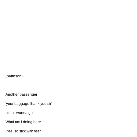
(bairnson)
Another passenger
'your baggage thank you sir'
I don't wanna go
What am I doing here
I feel so sick with fear