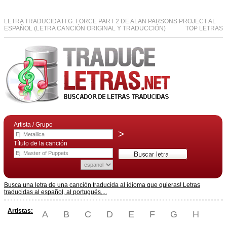
LETRA TRADUCIDA H.G. FORCE PART 2 DE ALAN PARSONS PROJECT AL
ESPAÑOL (LETRA CANCIÓN ORIGINAL Y TRADUCCIÓN)
TOP LETRAS
Artista / Grupo
>
Título de la canción
Busca una letra de una canción traducida al idioma que quieras! Letras
traducidas al español, al portugués,...
Artistas:
A
B
C
D
E
F
G
H