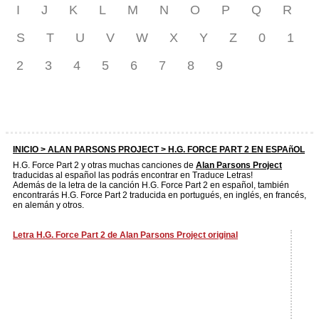
I
J
K
L
M
N
O
P
Q
R
S
T
U
V
W
X
Y
Z
0
1
2
3
4
5
6
7
8
9
INICIO >
ALAN PARSONS PROJECT
> H.G. FORCE PART 2 EN ESPAñOL
H.G. Force Part 2 y otras muchas canciones de
Alan Parsons Project
traducidas al español las podrás encontrar en Traduce Letras!
Además de la letra de la canción H.G. Force Part 2 en español, también
encontrarás H.G. Force Part 2 traducida en portugués, en inglés, en francés,
en alemán y otros.
Letra H.G. Force Part 2 de Alan Parsons Project original