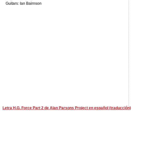
Guitars: Ian Bairnson
Letra H.G. Force Part 2 de Alan Parsons Project en español (traducción)