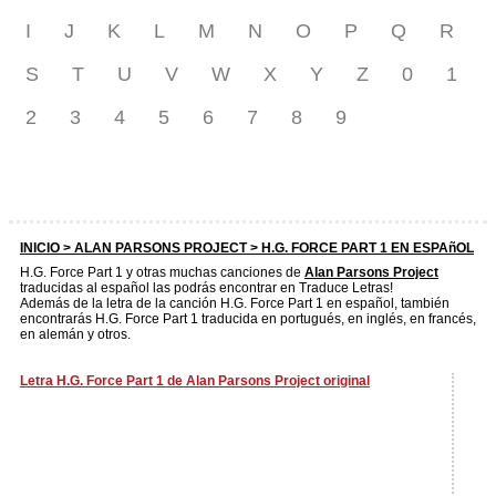
I
J
K
L
M
N
O
P
Q
R
S
T
U
V
W
X
Y
Z
0
1
2
3
4
5
6
7
8
9
INICIO >
ALAN PARSONS PROJECT
> H.G. FORCE PART 1 EN ESPAñOL
H.G. Force Part 1 y otras muchas canciones de
Alan Parsons Project
traducidas al español las podrás encontrar en Traduce Letras!
Además de la letra de la canción H.G. Force Part 1 en español, también
encontrarás H.G. Force Part 1 traducida en portugués, en inglés, en francés,
en alemán y otros.
Letra H.G. Force Part 1 de Alan Parsons Project original