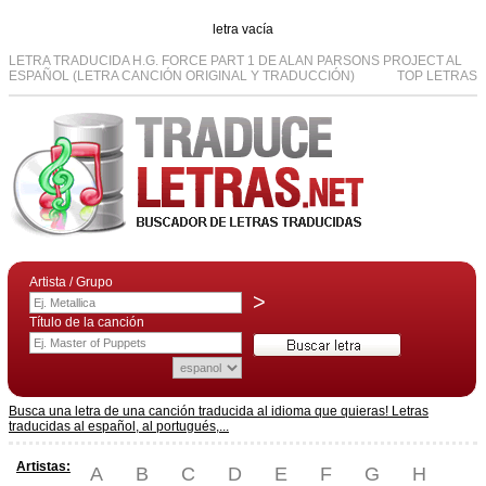
letra vacía
LETRA TRADUCIDA H.G. FORCE PART 1 DE ALAN PARSONS PROJECT AL
ESPAÑOL (LETRA CANCIÓN ORIGINAL Y TRADUCCIÓN)
TOP LETRAS
Artista / Grupo
>
Título de la canción
Busca una letra de una canción traducida al idioma que quieras! Letras
traducidas al español, al portugués,...
Artistas:
A
B
C
D
E
F
G
H