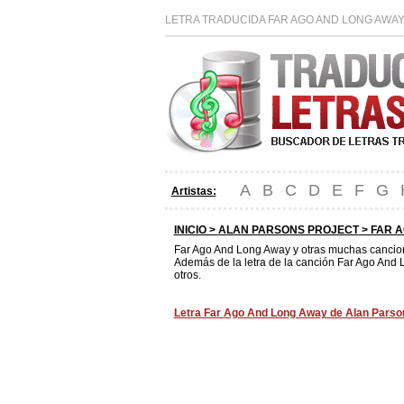
LETRA TRADUCIDA FAR AGO AND LONG AWAY
A
B
C
D
E
F
G
Artistas:
INICIO >
ALAN PARSONS PROJECT
> FAR 
Far Ago And Long Away y otras muchas canci
Además de la letra de la canción Far Ago And 
otros.
Letra Far Ago And Long Away de Alan Parsons