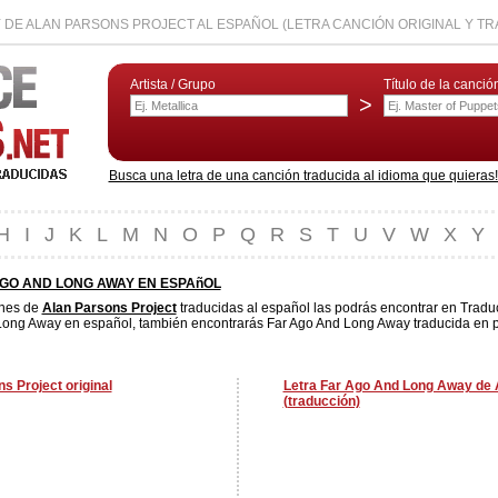
 DE ALAN PARSONS PROJECT AL ESPAÑOL (LETRA CANCIÓN ORIGINAL Y T
Artista / Grupo
Título de la canció
>
Busca una letra de una canción traducida al idioma que quieras! L
H
I
J
K
L
M
N
O
P
Q
R
S
T
U
V
W
X
Y
AGO AND LONG AWAY EN ESPAñOL
ones de
Alan Parsons Project
traducidas al español las podrás encontrar en Tradu
Long Away en español, también encontrarás Far Ago And Long Away traducida en po
 Project original
Letra Far Ago And Long Away de 
(traducción)