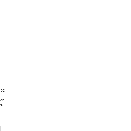
ott
son
ell