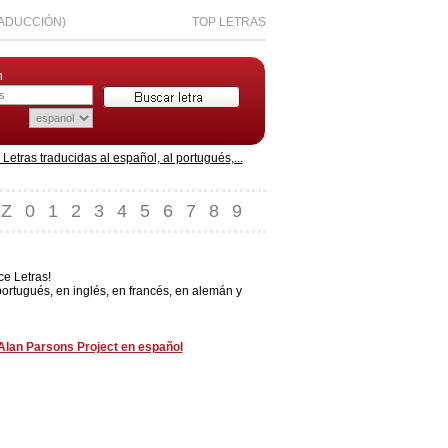
RADUCCIÓN)
TOP LETRAS
n
etras traducidas al español, al portugués,...
Z
0
1
2
3
4
5
6
7
8
9
ce Letras!
rtugués, en inglés, en francés, en alemán y
Alan Parsons Project en español