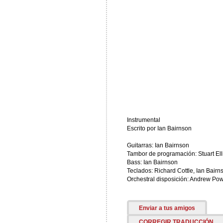
Instrumental
Escrito por Ian Bairnson
Guitarras: Ian Bairnson
Tambor de programación: Stuart Elli
Bass: Ian Bairnson
Teclados: Richard Cottle, Ian Bairn
Orchestral disposición: Andrew Pow
Enviar a tus amigos
CORREGIR TRADUCCIÓN