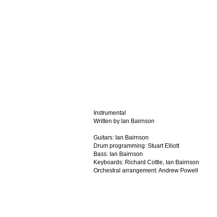
Instrumental
Written by Ian Bairnson
Guitars: Ian Bairnson
Drum programming: Stuart Elliott
Bass: Ian Bairnson
Keyboards: Richard Cottle, Ian Bairnson
Orchestral arrangement: Andrew Powell