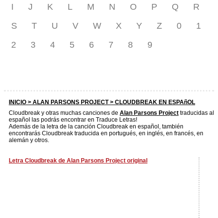
I
J
K
L
M
N
O
P
Q
R
S
T
U
V
W
X
Y
Z
0
1
2
3
4
5
6
7
8
9
INICIO >
ALAN PARSONS PROJECT
> CLOUDBREAK EN ESPAñOL
Cloudbreak y otras muchas canciones de
Alan Parsons Project
traducidas al
español las podrás encontrar en Traduce Letras!
Además de la letra de la canción Cloudbreak en español, también
encontrarás Cloudbreak traducida en portugués, en inglés, en francés, en
alemán y otros.
Letra Cloudbreak de Alan Parsons Project original