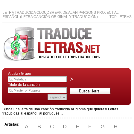
LETRA TRADUCIDA CLOUDBREAK DE ALAN PARSONS PROJECT AL
ESPAÑOL (LETRA CANCIÓN ORIGINAL Y TRADUCCIÓN)
TOP LETRAS
Artista / Grupo
>
Título de la canción
Busca una letra de una canción traducida al idioma que quieras! Letras
traducidas al español, al portugués,...
Artistas:
A
B
C
D
E
F
G
H