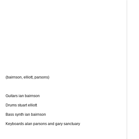
(bairnson, elliott, parsons)
Guitars ian bairnson
Drums stuart elliott
Bass synth ian bairnson
Keyboards alan parsons and gary sanctuary