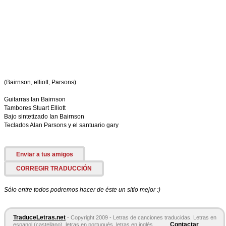
(Bairnson, elliott, Parsons)
Guitarras Ian Bairnson
Tambores Stuart Elliott
Bajo sintetizado Ian Bairnson
Teclados Alan Parsons y el santuario gary
Enviar a tus amigos
CORREGIR TRADUCCIÓN
Sólo entre todos podremos hacer de éste un sitio mejor :)
TraduceLetras.net
- Copyright 2009 - Letras de canciones traducidas. Letras en
Contactar
espanol (castellano), letras en portugués, letras en inglés,...