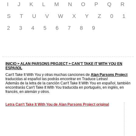
I
J
K
L
M
N
O
P
Q
R
S
T
U
V
W
X
Y
Z
0
1
2
3
4
5
6
7
8
9
INICIO >
ALAN PARSONS PROJECT
> CAN'T TAKE IT WITH YOU EN
ESPAñOL
Can't Take It With You y otras muchas canciones de
Alan Parsons Project
traducidas al español las podrás encontrar en Traduce Letras!
Además de la letra de la canción Can't Take It With You en español, también
encontrarás Can't Take It With You traducida en portugués, en inglés, en
francés, en alemán y otros.
Letra Can't Take It With You de Alan Parsons Project original