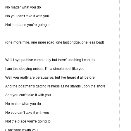
No matter what you do
No you can't take it with you
Not the place you're going to
(one more mile, one more road, one last bridge, one less load)
Well I sympathise completely but there's nothing I can do
I am just obeying orders, I'm a simple soul like you
Well you really are persuasive, but I've heard it all before
And the boatman's getting restless as he stands upon the shore
And you can't take it with you
No matter what you do
No you can't take it with you
Not the place you're going to
Can't take it with you