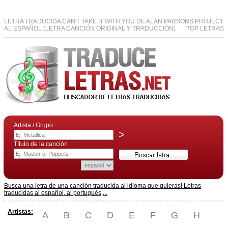
LETRA TRADUCIDA CAN'T TAKE IT WITH YOU DE ALAN PARSONS PROJECT
AL ESPAÑOL (LETRA CANCIÓN ORIGINAL Y TRADUCCIÓN)
TOP LETRAS
Artista / Grupo
>
Título de la canción
Busca una letra de una canción traducida al idioma que quieras! Letras
traducidas al español, al portugués,...
Artistas:
A
B
C
D
E
F
G
H