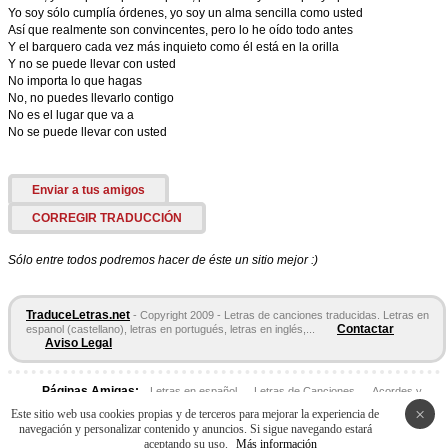
Yo soy sólo cumplía órdenes, yo soy un alma sencilla como usted
Así que realmente son convincentes, pero lo he oído todo antes
Y el barquero cada vez más inquieto como él está en la orilla
Y no se puede llevar con usted
No importa lo que hagas
No, no puedes llevarlo contigo
No es el lugar que va a
No se puede llevar con usted
Enviar a tus amigos
CORREGIR TRADUCCIÓN
Sólo entre todos podremos hacer de éste un sitio mejor :)
TraduceLetras.net
- Copyright 2009 - Letras de canciones traducidas. Letras en
Contactar
espanol (castellano), letras en portugués, letras en inglés,...
Aviso Legal
Páginas Amigas:
Letras en español
Letras de Canciones
Acordes y
Tablaturas
×
Este sitio web usa cookies propias y de terceros para mejorar la experiencia de
navegación y personalizar contenido y anuncios. Si sigue navegando estará
aceptando su uso.
Más información