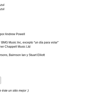
azul
azul
 por Andrew Powell
 BMG Music Inc, excepto "un día para volar"
ner Chappell Music Ltd
ons, Bairnson Ian y Stuart Elliott
éste un sitio mejor :)