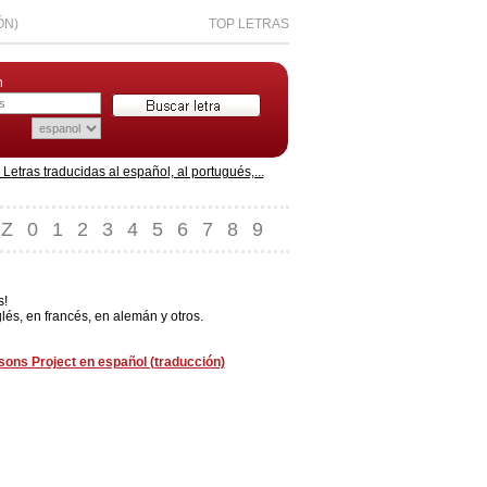
ÓN)
TOP LETRAS
n
etras traducidas al español, al portugués,...
Z
0
1
2
3
4
5
6
7
8
9
s!
lés, en francés, en alemán y otros.
rsons Project en español (traducción)