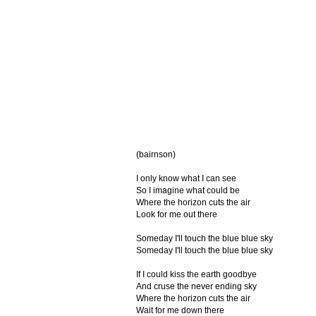
(bairnson)
I only know what I can see
So I imagine what could be
Where the horizon cuts the air
Look for me out there
Someday I'll touch the blue blue sky
Someday I'll touch the blue blue sky
If I could kiss the earth goodbye
And cruse the never ending sky
Where the horizon cuts the air
Wait for me down there