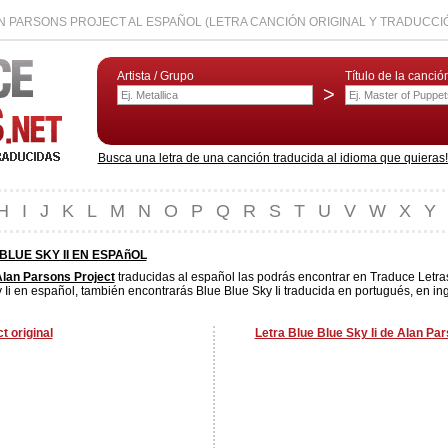
AN PARSONS PROJECT AL ESPAÑOL (LETRA CANCIÓN ORIGINAL Y TRADUCCI
Artista / Grupo
Título de la canció
>
Busca una letra de una canción traducida al idioma que quieras! L
H
I
J
K
L
M
N
O
P
Q
R
S
T
U
V
W
X
Y
BLUE SKY II EN ESPAñOL
lan Parsons Project
traducidas al español las podrás encontrar en Traduce Letra
Ii en español, también encontrarás Blue Blue Sky Ii traducida en portugués, en ing
t original
Letra Blue Blue Sky Ii de Alan Pa