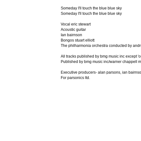
Someday I'll touch the blue blue sky
Someday I'll touch the blue blue sky
Vocal eric stewart
Acoustic guitar
Ian bairnson
Bongos stuart elliott
The philharmonia orchestra conducted by and
All tracks published by bmg music inc except 'on
Published by bmg music inc/warner chappell mu
Executive producers- alan parsons, ian bairnson,
For parsonics ltd.