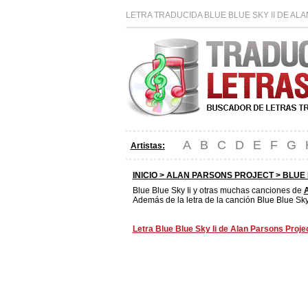
LETRA TRADUCIDA BLUE BLUE SKY II DE AL
A
B
C
D
E
F
G
Artistas:
INICIO >
ALAN PARSONS PROJECT
> BLUE 
Blue Blue Sky Ii y otras muchas canciones de
A
Además de la letra de la canción Blue Blue Sky 
Letra Blue Blue Sky Ii de Alan Parsons Projec