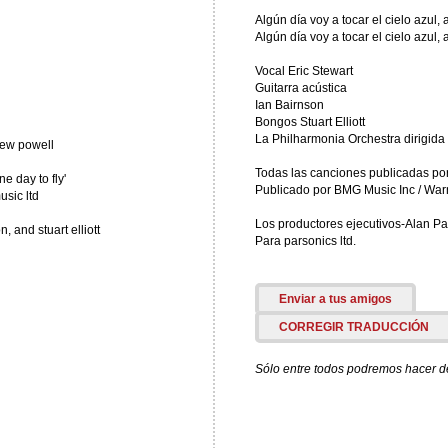
Algún día voy a tocar el cielo azul, 
Algún día voy a tocar el cielo azul, 
Vocal Eric Stewart
Guitarra acústica
Ian Bairnson
Bongos Stuart Elliott
La Philharmonia Orchestra dirigida
rew powell
Todas las canciones publicadas por
e day to fly'
Publicado por BMG Music Inc / War
sic ltd
Los productores ejecutivos-Alan Pars
 and stuart elliott
Para parsonics ltd.
Enviar a tus amigos
CORREGIR TRADUCCIÓN
Sólo entre todos podremos hacer de 