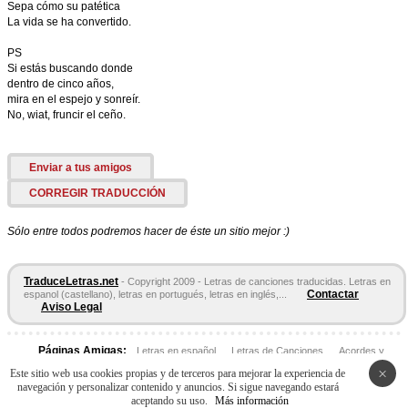
Sepa cómo su patética
La vida se ha convertido.
PS
Si estás buscando donde
dentro de cinco años,
mira en el espejo y sonreír.
No, wiat, fruncir el ceño.
Enviar a tus amigos
CORREGIR TRADUCCIÓN
Sólo entre todos podremos hacer de éste un sitio mejor :)
TraduceLetras.net
- Copyright 2009 - Letras de canciones traducidas. Letras en
Contactar
espanol (castellano), letras en portugués, letras en inglés,...
Aviso Legal
Páginas Amigas:
Letras en español
Letras de Canciones
Acordes y
Tablaturas
×
Este sitio web usa cookies propias y de terceros para mejorar la experiencia de
navegación y personalizar contenido y anuncios. Si sigue navegando estará
aceptando su uso.
Más información