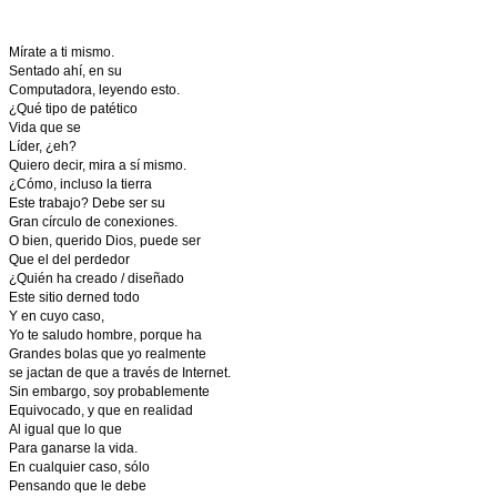
Mírate a ti mismo.
Sentado ahí, en su
Computadora, leyendo esto.
¿Qué tipo de patético
Vida que se
Líder, ¿eh?
Quiero decir, mira a sí mismo.
¿Cómo, incluso la tierra
Este trabajo? Debe ser su
Gran círculo de conexiones.
O bien, querido Dios, puede ser
Que el del perdedor
¿Quién ha creado / diseñado
Este sitio derned todo
Y en cuyo caso,
Yo te saludo hombre, porque ha
Grandes bolas que yo realmente
se jactan de que a través de Internet.
Sin embargo, soy probablemente
Equivocado, y que en realidad
Al igual que lo que
Para ganarse la vida.
En cualquier caso, sólo
Pensando que le debe