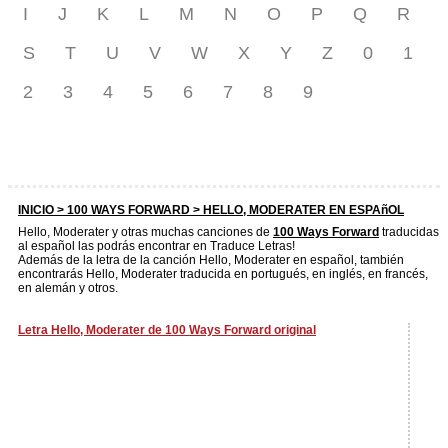
I
J
K
L
M
N
O
P
Q
R
S
T
U
V
W
X
Y
Z
0
1
2
3
4
5
6
7
8
9
INICIO >
100 WAYS FORWARD
> HELLO, MODERATER EN ESPAñOL
Hello, Moderater y otras muchas canciones de
100 Ways Forward
traducidas
al español las podrás encontrar en Traduce Letras!
Además de la letra de la canción Hello, Moderater en español, también
encontrarás Hello, Moderater traducida en portugués, en inglés, en francés,
en alemán y otros.
Letra Hello, Moderater de 100 Ways Forward original