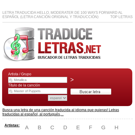
LETRA TRADUCIDA HELLO, MODERATER DE 100 WAYS FORWARD AL
ESPAÑOL (LETRA CANCIÓN ORIGINAL Y TRADUCCIÓN)
TOP LETRAS
Artista / Grupo
>
Título de la canción
Busca una letra de una canción traducida al idioma que quieras! Letras
traducidas al español, al portugués,...
Artistas:
A
B
C
D
E
F
G
H