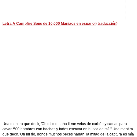
Letra A Campfire Song de 10,000 Maniacs en español (traducción)
Una mentira que decir, 'Oh mi montaña tiene vetas de carbón y camas para
cavar. 500 hombres con hachas y todos excavar en busca de mí. " Una mentira
que decir, 'Oh mi río, donde muchos peces nadan, la mitad de la captura es mía