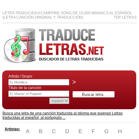
LETRA TRADUCIDA A CAMPFIRE SONG DE 10,000 MANIACS AL ESPAÑOL
(LETRA CANCIÓN ORIGINAL Y TRADUCCIÓN)
TOP LETRAS
Artista / Grupo
>
Título de la canción
Busca una letra de una canción traducida al idioma que quieras! Letras
traducidas al español, al portugués,...
Artistas:
A
B
C
D
E
F
G
H