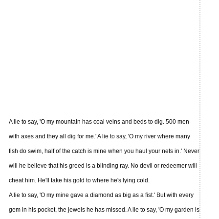
A lie to say, 'O my mountain has coal veins and beds to dig. 500 men
with axes and they all dig for me.' A lie to say, 'O my river where many
fish do swim, half of the catch is mine when you haul your nets in.' Never
will he believe that his greed is a blinding ray. No devil or redeemer will
cheat him. He'll take his gold to where he's lying cold.
A lie to say, 'O my mine gave a diamond as big as a fist.' But with every
gem in his pocket, the jewels he has missed. A lie to say, 'O my garden is