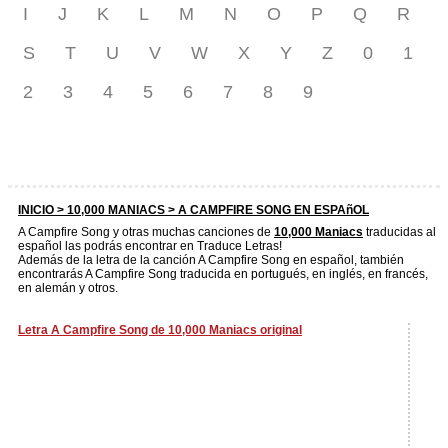
I
J
K
L
M
N
O
P
Q
R
S
T
U
V
W
X
Y
Z
0
1
2
3
4
5
6
7
8
9
INICIO >
10,000 MANIACS
> A CAMPFIRE SONG EN ESPAñOL
A Campfire Song y otras muchas canciones de
10,000 Maniacs
traducidas al
español las podrás encontrar en Traduce Letras!
Además de la letra de la canción A Campfire Song en español, también
encontrarás A Campfire Song traducida en portugués, en inglés, en francés,
en alemán y otros.
Letra A Campfire Song de 10,000 Maniacs original