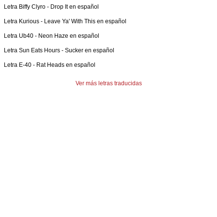
Letra
Biffy Clyro
-
Drop It en español
Letra
Kurious
-
Leave Ya' With This en español
Letra
Ub40
-
Neon Haze en español
Letra
Sun Eats Hours
-
Sucker en español
Letra
E-40
-
Rat Heads en español
Ver más letras traducidas