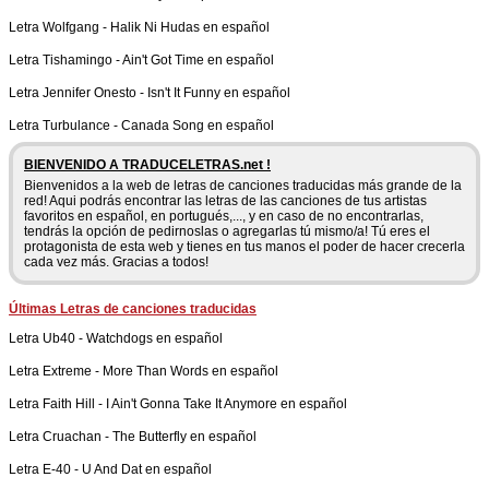
Letra
Wolfgang
-
Halik Ni Hudas en español
Letra
Tishamingo
-
Ain't Got Time en español
Letra
Jennifer Onesto
-
Isn't It Funny en español
Letra
Turbulance
-
Canada Song en español
BIENVENIDO A TRADUCELETRAS.net !
Bienvenidos a la web de letras de canciones traducidas más grande de la
red! Aqui podrás encontrar las letras de las canciones de tus artistas
favoritos en español, en portugués,..., y en caso de no encontrarlas,
tendrás la opción de pedirnoslas o agregarlas tú mismo/a! Tú eres el
protagonista de esta web y tienes en tus manos el poder de hacer crecerla
cada vez más. Gracias a todos!
Últimas Letras de canciones traducidas
Letra
Ub40
-
Watchdogs en español
Letra
Extreme
-
More Than Words en español
Letra
Faith Hill
-
I Ain't Gonna Take It Anymore en español
Letra
Cruachan
-
The Butterfly en español
Letra
E-40
-
U And Dat en español