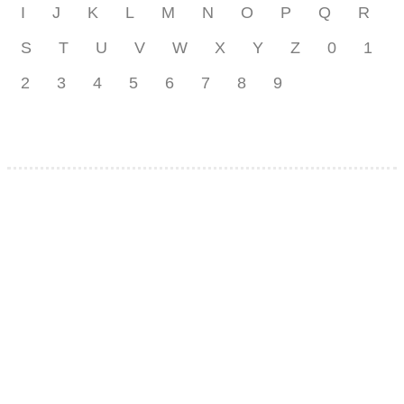
I
J
K
L
M
N
O
P
Q
R
S
T
U
V
W
X
Y
Z
0
1
2
3
4
5
6
7
8
9