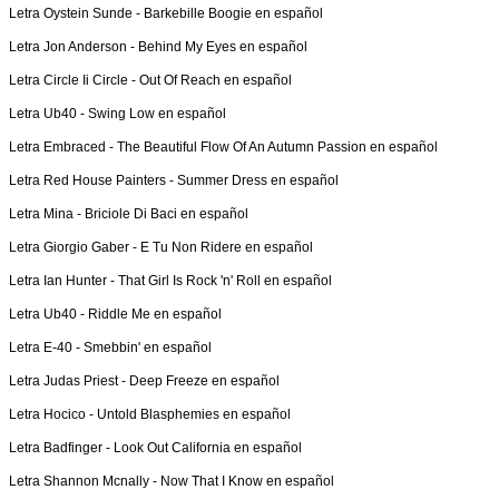
Letra
Oystein Sunde
-
Barkebille Boogie en español
Letra
Jon Anderson
-
Behind My Eyes en español
Letra
Circle Ii Circle
-
Out Of Reach en español
Letra
Ub40
-
Swing Low en español
Letra
Embraced
-
The Beautiful Flow Of An Autumn Passion en español
Letra
Red House Painters
-
Summer Dress en español
Letra
Mina
-
Briciole Di Baci en español
Letra
Giorgio Gaber
-
E Tu Non Ridere en español
Letra
Ian Hunter
-
That Girl Is Rock 'n' Roll en español
Letra
Ub40
-
Riddle Me en español
Letra
E-40
-
Smebbin' en español
Letra
Judas Priest
-
Deep Freeze en español
Letra
Hocico
-
Untold Blasphemies en español
Letra
Badfinger
-
Look Out California en español
Letra
Shannon Mcnally
-
Now That I Know en español