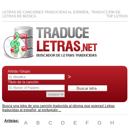
LETRAS DE CANCIONES TRADUCIDAS AL ESPAÑOL, TRADUCCIÓN DE
LETRAS DE MÚSICA
TOP LETRAS
Artista / Grupo
>
Título de la canción
Busca una letra de una canción traducida al idioma que quieras! Letras
traducidas al español, al portugués,...
Artistas:
A
B
C
D
E
F
G
H